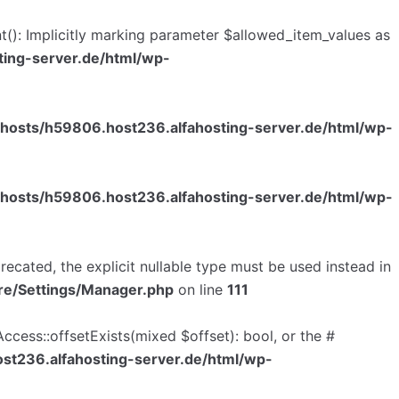
nt(): Implicitly marking parameter $allowed_item_values as
ing-server.de/html/wp-
hosts/h59806.host236.alfahosting-server.de/html/wp-
hosts/h59806.host236.alfahosting-server.de/html/wp-
ecated, the explicit nullable type must be used instead in
re/Settings/Manager.php
on line
111
ccess::offsetExists(mixed $offset): bool, or the #
t236.alfahosting-server.de/html/wp-