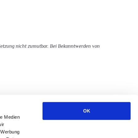
erletzung nicht zumutbar. Bei Bekanntwerden von
iftlichen Zustimmung des jeweiligen Autors bzw.
OK
le Medien
ir
, Werbung