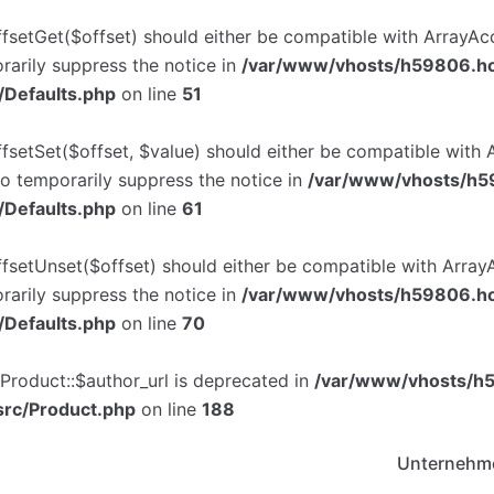
ffsetGet($offset) should either be compatible with ArrayAc
rarily suppress the notice in
/var/www/vhosts/h59806.hos
/Defaults.php
on line
51
ffsetSet($offset, $value) should either be compatible with 
to temporarily suppress the notice in
/var/www/vhosts/h59
/Defaults.php
on line
61
ffsetUnset($offset) should either be compatible with ArrayA
rarily suppress the notice in
/var/www/vhosts/h59806.hos
/Defaults.php
on line
70
Product::$author_url is deprecated in
/var/www/vhosts/h5
src/Product.php
on line
188
Unternehm