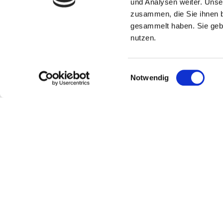
und Analysen weiter. Unse
Insbesondere werden Inhalte Dritter als solche ge
zusammen, die Sie ihnen b
entsprechenden Hinweis. Bei Bekanntwerden von R
gesammelt haben. Sie gebe
nutzen.
Quelle:
https://www.e-recht24.de
Einwilligungsauswahl
Notwendig