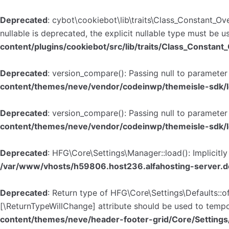
Zum
Deprecated
: cybot\cookiebot\lib\traits\Class_Constant_Ov
Inhalt
nullable is deprecated, the explicit nullable type must be u
content/plugins/cookiebot/src/lib/traits/Class_Constant_
Deprecated
: version_compare(): Passing null to parameter
content/themes/neve/vendor/codeinwp/themeisle-sdk/
Deprecated
: version_compare(): Passing null to parameter
content/themes/neve/vendor/codeinwp/themeisle-sdk/
Deprecated
: HFG\Core\Settings\Manager::load(): Implicitl
/var/www/vhosts/h59806.host236.alfahosting-server.d
Deprecated
: Return type of HFG\Core\Settings\Defaults::o
[\ReturnTypeWillChange] attribute should be used to tempo
content/themes/neve/header-footer-grid/Core/Settings