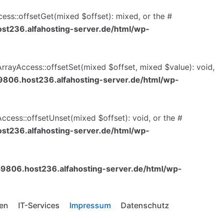
cess::offsetGet(mixed $offset): mixed, or the #
t236.alfahosting-server.de/html/wp-
ArrayAccess::offsetSet(mixed $offset, mixed $value): void,
806.host236.alfahosting-server.de/html/wp-
ccess::offsetUnset(mixed $offset): void, or the #
t236.alfahosting-server.de/html/wp-
9806.host236.alfahosting-server.de/html/wp-
en
IT-Services
Impressum
Datenschutz