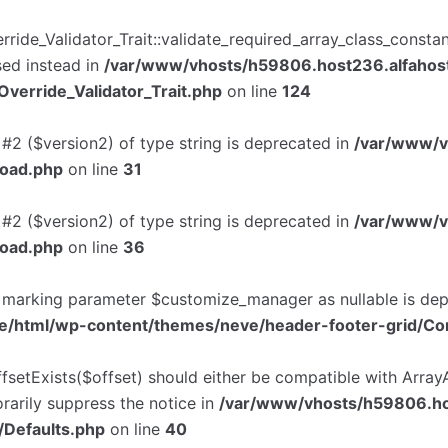
erride_Validator_Trait::validate_required_array_class_consta
sed instead in
/var/www/vhosts/h59806.host236.alfahost
Override_Validator_Trait.php
on line
124
 #2 ($version2) of type string is deprecated in
/var/www/v
load.php
on line
31
 #2 ($version2) of type string is deprecated in
/var/www/v
load.php
on line
36
y marking parameter $customize_manager as nullable is depr
e/html/wp-content/themes/neve/header-footer-grid/Co
ffsetExists($offset) should either be compatible with ArrayA
rarily suppress the notice in
/var/www/vhosts/h59806.hos
/Defaults.php
on line
40