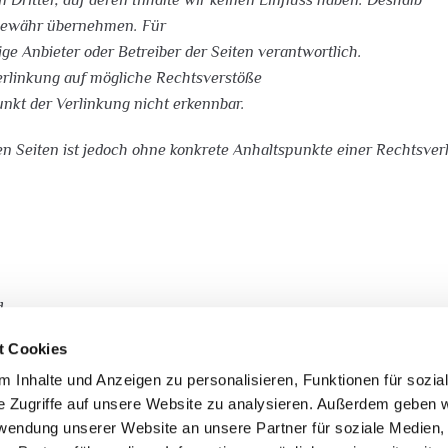
 Gewähr übernehmen. Für
ilige Anbieter oder Betreiber der Seiten verantwortlich.
erlinkung auf mögliche Rechtsverstöße
nkt der Verlinkung nicht erkennbar.
ten Seiten ist jedoch ohne konkrete Anhaltspunkte einer Rechtsv
d
 Urheberrecht. Die Vervielfältigung,
t Cookies
tung außerhalb der Grenzen des Urheberrechtes bedürfen der schr
 Inhalte und Anzeigen zu personalisieren, Funktionen für sozia
 nur für den privaten, nicht kommerziellen Gebrauch gestattet.
e Zugriffe auf unsere Website zu analysieren. Außerdem geben w
rwendung unserer Website an unsere Partner für soziale Medien
iber erstellt wurden, werden die Urheberrechte Dritter beachtet.