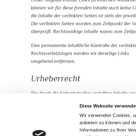
können wir für diese fremden Inhalte auch keine
die Inhalte der verlinkten Seiten ist stets der jewe
Die verlinkten Seiten wurden zum Zeitpunkt der V
überprüft. Rechtswidrige Inhalte waren zum Zeitpu
Eine permanente inhaltliche Kontrolle der verlink
Rechtsverletzungen werden wir derartige Links
umgehend entfernen.
Urheberrecht
Die durch die Seitenbetreiber erstellten Inhalte un
Werke auf diesen Seiten unterliegen dem deutschen
Diese Webseite verwende
Bearbeitung, Verbreitung und jede Art der Verwer
Wir verwenden Cookies, um
Erstellers. Downloads und Kopien dieser Seite sind
anbieten zu können und di
Informationen zu Ihrer Ve
Soweit die Inhalte auf dieser Seite nicht vom Betre