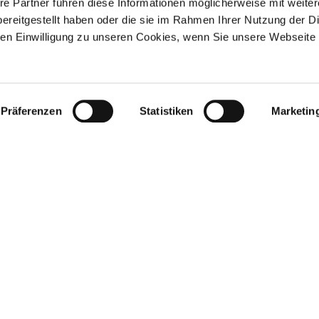
re Partner führen diese Informationen möglicherweise mit weite
kennzeichnet. Sollten Sie trotzdem auf eine Urheberrechtsverlet
ereitgestellt haben oder die sie im Rahmen Ihrer Nutzung der D
echtsverletzungen werden wir derartige Inhalte umgehend entfe
n Einwilligung zu unseren Cookies, wenn Sie unsere Webseite 
Präferenzen
Statistiken
Marketin